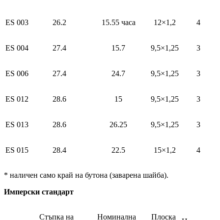
ES 003
26.2
15.55 часа
12×1,2
4
ES 004
27.4
15.7
9,5×1,25
3
ES 006
27.4
24.7
9,5×1,25
3
ES 012
28.6
15
9,5×1,25
3
ES 013
28.6
26.25
9,5×1,25
3
ES 015
28.4
22.5
15×1,2
4
* наличен само край на бутона (заварена шайба).
Имперски стандарт
Стъпка на
Номинална
Плоска