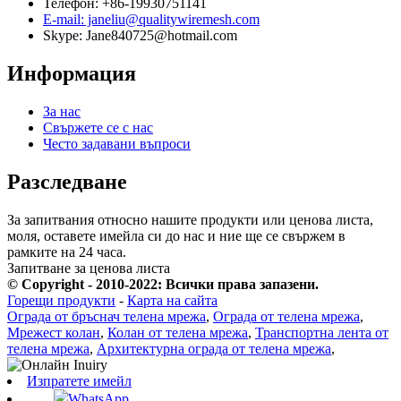
Телефон: +86-19930751141
E-mail: janeliu@qualitywiremesh.com
Skype: Jane840725@hotmail.com
Информация
За нас
Свържете се с нас
Често задавани въпроси
Разследване
За запитвания относно нашите продукти или ценова листа,
моля, оставете имейла си до нас и ние ще се свържем в
рамките на 24 часа.
Запитване за ценова листа
© Copyright - 2010-2022: Всички права запазени.
Горещи продукти
-
Карта на сайта
Ограда от бръснач телена мрежа
,
Ограда от телена мрежа
,
Мрежест колан
,
Колан от телена мрежа
,
Транспортна лента от
телена мрежа
,
Архитектурна ограда от телена мрежа
,
Изпратете имейл
WhatsApp