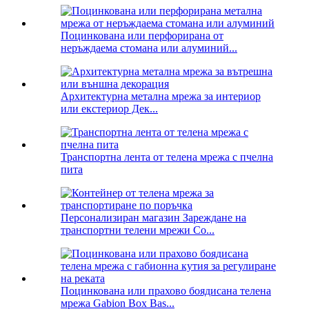
Поцинкована или перфорирана от
неръждаема стомана или алуминий...
Архитектурна метална мрежа за интериор
или екстериор Дек...
Транспортна лента от телена мрежа с пчелна
пита
Персонализиран магазин Зареждане на
транспортни телени мрежи Co...
Поцинкована или прахово боядисана телена
мрежа Gabion Box Bas...