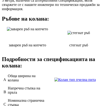
5 метра, налични са алтернативни спецификации, моля
свържете се с нашите инженери по технически продажби за
информация.
Ръбове на колана:
заварен ръб на копчето
стегнат ръб
Подробности за спецификацията на
колана:
Обща ширина на
A
колана
Напречна стъпка на
B
пръта
Номинална странична
C
стъпка