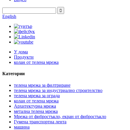
English
У дома
Продукти
колан от телена мрежа
Категории
телена мрежа за филтриране
телена мрежа за индустриално строителство
телена мрежа за ограда
колан от телена мрежа
Архитектурна мрежа
метална телена мрежа
Мрежа от фибростъкло, екран от фибростъкло
Гумена транспортна лента
машина