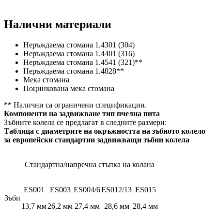
Налични материали
Неръждаема стомана 1.4301 (304)
Неръждаема стомана 1.4401 (316)
Неръждаема стомана 1.4541 (321)**
Неръждаема стомана 1.4828**
Мека стомана
Поцинкована мека стомана
** Налични са ограничени спецификации.
Компоненти на задвижване тип пчелна пита
Зъбните колела се предлагат в следните размери:
Таблица с диаметрите на окръжността на зъбното колело
за европейски стандартни задвижващи зъбни колела
Стандартна/напречна стъпка на колана
ES001
ES003
ES004/6
ES012/13
ES015
Зъби
13,7 мм
26,2 мм
27,4 мм
28,6 мм
28,4 мм