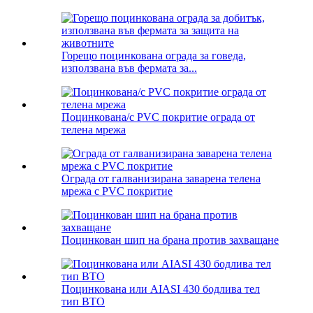
Горещо поцинкована ограда за говеда,
използвана във фермата за...
Поцинкована/с PVC покритие ограда от
телена мрежа
Ограда от галванизирана заварена телена
мрежа с PVC покритие
Поцинкован шип на брана против захващане
Поцинкована или AIASI 430 бодлива тел
тип BTO