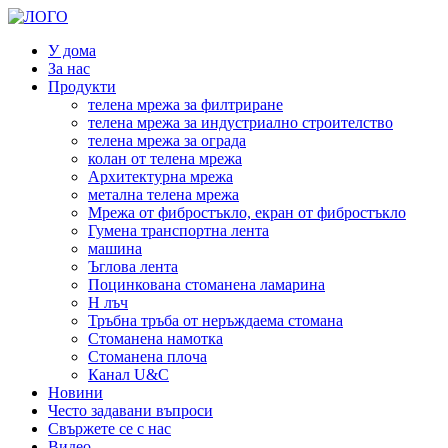
У дома
За нас
Продукти
телена мрежа за филтриране
телена мрежа за индустриално строителство
телена мрежа за ограда
колан от телена мрежа
Архитектурна мрежа
метална телена мрежа
Мрежа от фибростъкло, екран от фибростъкло
Гумена транспортна лента
машина
Ъглова лента
Поцинкована стоманена ламарина
H лъч
Тръбна тръба от неръждаема стомана
Стоманена намотка
Стоманена плоча
Канал U&C
Новини
Често задавани въпроси
Свържете се с нас
Видео