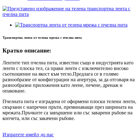
Транспортна лента от телена мрежа с пчелна пита
Кратко описание:
Лентите тип пчелна пита, известни също в индустрията като
ленти с плоска тел, са прави ленти с изключително високо
съотношение на якост към тегло.Предлага се в голямо
разнообразие от конфигурации на апертура, за да отговаря на
разнообразни приложения като леене, печене, дренаж и
опаковане.
Пчелната пита е изградена от оформени плоски телени ленти,
свързани с напречни пръти, преминаващи през ширината на
мрежата.Пръчките са завършени или със заварени ръбове на
копчета, или със закачени ръбове.
Изпратете имейл до нас