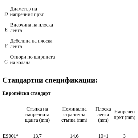
Диаметър на
D
напречния прът
Височина на плоска
E
лента
Дебелина на плоска
F
лента
Отвори по ширината
G
на колана
Стандартни спецификации:
Европейски стандарт
Стъпка на
Номинална
Плоска
Напречен
напречната
странична
лента
прът (mm)
щанга (mm)
стъпка (mm)
(mm)
ES001*
13.7
14.6
10×1
3