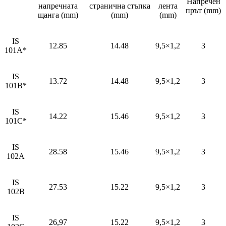
Напречен
напречната
странична стъпка
лента
прът (mm)
щанга (mm)
(mm)
(mm)
IS
12.85
14.48
9,5×1,2
3
101A*
IS
13.72
14.48
9,5×1,2
3
101B*
IS
14.22
15.46
9,5×1,2
3
101C*
IS
28.58
15.46
9,5×1,2
3
102A
IS
27.53
15.22
9,5×1,2
3
102B
IS
26,97
15.22
9,5×1,2
3