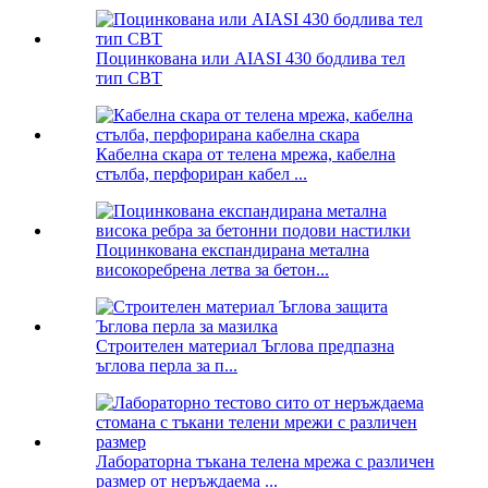
Поцинкована или AIASI 430 бодлива тел
тип CBT
Кабелна скара от телена мрежа, кабелна
стълба, перфориран кабел ...
Поцинкована експандирана метална
високоребрена летва за бетон...
Строителен материал Ъглова предпазна
ъглова перла за п...
Лабораторна тъкана телена мрежа с различен
размер от неръждаема ...