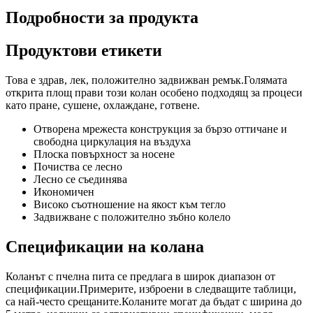
Подробности за продукта
Продуктови етикети
Това е здрав, лек, положително задвижван ремък.Голямата
открита площ прави този колан особено подходящ за процеси
като пране, сушене, охлаждане, готвене.
Отворена мрежеста конструкция за бързо оттичане и
свободна циркулация на въздуха
Плоска повърхност за носене
Почиства се лесно
Лесно се съединява
Икономичен
Високо съотношение на якост към тегло
Задвижване с положително зъбно колело
Спецификации на колана
Коланът с пчелна пита се предлага в широк диапазон от
спецификации.Примерите, изброени в следващите таблици,
са най-често срещаните.Коланите могат да бъдат с ширина до