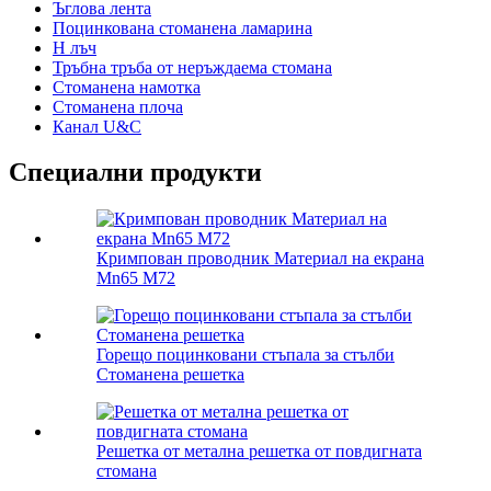
Ъглова лента
Поцинкована стоманена ламарина
H лъч
Тръбна тръба от неръждаема стомана
Стоманена намотка
Стоманена плоча
Канал U&C
Специални продукти
Кримпован проводник Материал на екрана
Mn65 M72
Горещо поцинковани стъпала за стълби
Стоманена решетка
Решетка от метална решетка от повдигната
стомана