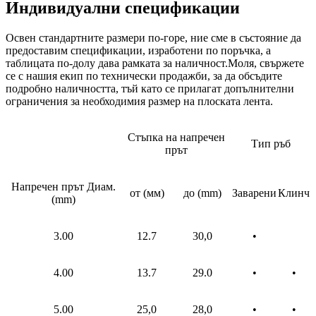
Индивидуални спецификации
Освен стандартните размери по-горе, ние сме в състояние да
предоставим спецификации, изработени по поръчка, а
таблицата по-долу дава рамката за наличност.Моля, свържете
се с нашия екип по технически продажби, за да обсъдите
подробно наличността, тъй като се прилагат допълнителни
ограничения за необходимия размер на плоската лента.
Стъпка на напречен
Тип ръб
прът
Напречен прът Диам.
от (мм)
до (mm)
Заварени
Клинч
(mm)
3.00
12.7
30,0
•
4.00
13.7
29.0
•
•
5.00
25,0
28,0
•
•