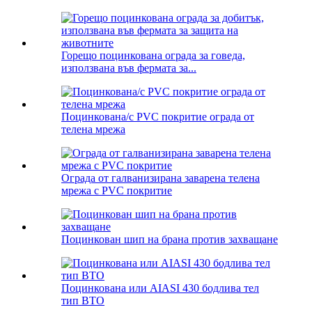
Горещо поцинкована ограда за говеда,
използвана във фермата за...
Поцинкована/с PVC покритие ограда от
телена мрежа
Ограда от галванизирана заварена телена
мрежа с PVC покритие
Поцинкован шип на брана против захващане
Поцинкована или AIASI 430 бодлива тел
тип BTO