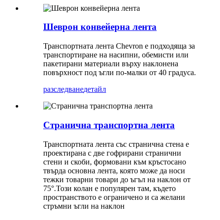
Шеврон конвейерна лента
Транспортната лента Chevron е подходяща за
транспортиране на насипни, обемисти или
пакетирани материали върху наклонена
повърхност под ъгли по-малки от 40 градуса.
разследване
детайл
Странична транспортна лента
Транспортната лента със странична стена е
проектирана с две гофрирани странични
стени и скоби, формовани към кръстосано
твърда основна лента, която може да носи
тежки товарни товари до ъгъл на наклон от
75°.Този колан е популярен там, където
пространството е ограничено и са желани
стръмни ъгли на наклон