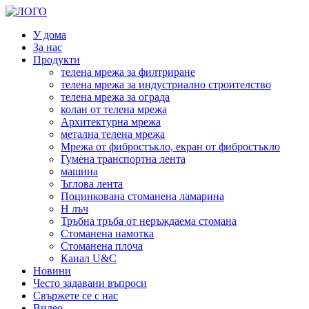
У дома
За нас
Продукти
телена мрежа за филтриране
телена мрежа за индустриално строителство
телена мрежа за ограда
колан от телена мрежа
Архитектурна мрежа
метална телена мрежа
Мрежа от фибростъкло, екран от фибростъкло
Гумена транспортна лента
машина
Ъглова лента
Поцинкована стоманена ламарина
H лъч
Тръбна тръба от неръждаема стомана
Стоманена намотка
Стоманена плоча
Канал U&C
Новини
Често задавани въпроси
Свържете се с нас
Видео