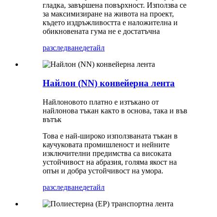
гладка, завършена повърхност. Използва се
за максимизиране на живота на проект,
където издръжливостта е наложителна и
обикновената гума не е достатъчна
разследване
детайл
Найлон (NN) конвейерна лента
Найлоновото платно е изтъкано от
найлонова тъкан както в основа, така и във
вътък
Това е най-широко използваната тъкан в
каучуковата промишленост и нейните
изключителни предимства са високата
устойчивост на абразия, голяма якост на
опън и добра устойчивост на умора.
разследване
детайл