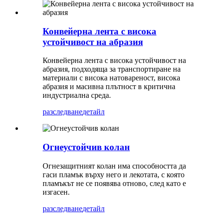
Конвейерна лента с висока
устойчивост на абразия
Конвейерна лента с висока устойчивост на
абразия, подходяща за транспортиране на
материали с висока натовареност, висока
абразия и масивна плътност в критична
индустриална среда.
разследване
детайл
Огнеустойчив колан
Огнезащитният колан има способността да
гаси пламък върху него и лекотата, с която
пламъкът не се появява отново, след като е
изгасен.
разследване
детайл