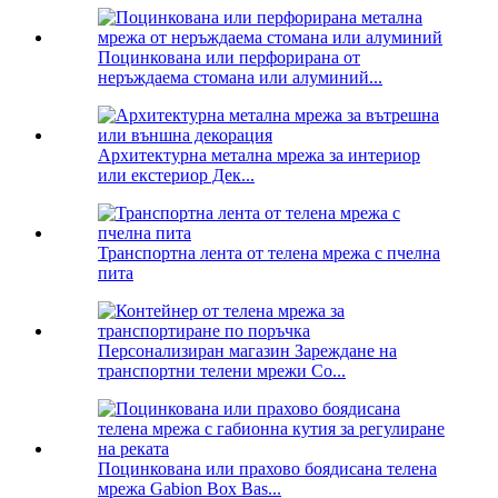
Поцинкована или перфорирана от
неръждаема стомана или алуминий...
Архитектурна метална мрежа за интериор
или екстериор Дек...
Транспортна лента от телена мрежа с пчелна
пита
Персонализиран магазин Зареждане на
транспортни телени мрежи Co...
Поцинкована или прахово боядисана телена
мрежа Gabion Box Bas...