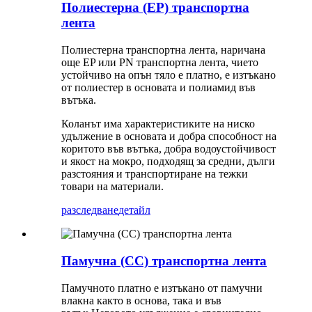
Полиестерна (EP) транспортна
лента
Полиестерна транспортна лента, наричана
още EP или PN транспортна лента, чието
устойчиво на опън тяло е платно, е изтъкано
от полиестер в основата и полиамид във
вътъка.
Коланът има характеристиките на ниско
удължение в основата и добра способност на
коритото във вътъка, добра водоустойчивост
и якост на мокро, подходящ за средни, дълги
разстояния и транспортиране на тежки
товари на материали.
разследване
детайл
Памучна (CC) транспортна лента
Памучното платно е изтъкано от памучни
влакна както в основа, така и във