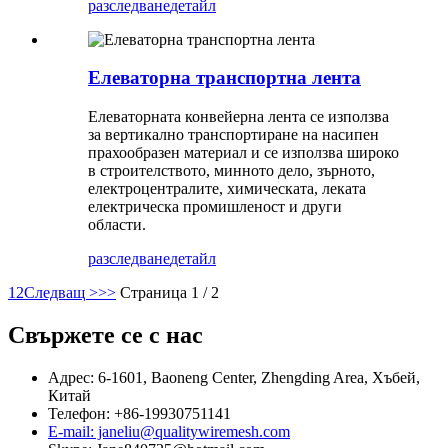
разследване
детайл
Елеваторна транспортна лента
Елеваторната конвейерна лента се използва
за вертикално транспортиране на насипен
прахообразен материал и се използва широко
в строителството, минното дело, зърното,
електроцентралите, химическата, леката
електрическа промишленост и други
области.
разследване
детайл
1
2
Следващ >
>>
Страница 1 / 2
Свържете се с нас
Адрес: 6-1601, Baoneng Center, Zhengding Area, Хъбей,
Китай
Телефон: +86-19930751141
E-mail: janeliu@qualitywiremesh.com