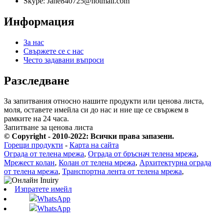
Skype: Jane840725@hotmail.com
Информация
За нас
Свържете се с нас
Често задавани въпроси
Разследване
За запитвания относно нашите продукти или ценова листа,
моля, оставете имейла си до нас и ние ще се свържем в
рамките на 24 часа.
Запитване за ценова листа
© Copyright - 2010-2022: Всички права запазени.
Горещи продукти
-
Карта на сайта
Ограда от телена мрежа
,
Ограда от бръснач телена мрежа
,
Мрежест колан
,
Колан от телена мрежа
,
Архитектурна ограда
от телена мрежа
,
Транспортна лента от телена мрежа
,
Изпратете имейл
WhatsApp
WhatsApp