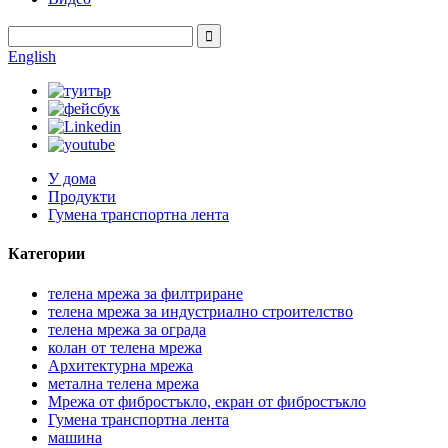
English
У дома
Продукти
Гумена транспортна лента
Категории
телена мрежа за филтриране
телена мрежа за индустриално строителство
телена мрежа за ограда
колан от телена мрежа
Архитектурна мрежа
метална телена мрежа
Мрежа от фибростъкло, екран от фибростъкло
Гумена транспортна лента
машина