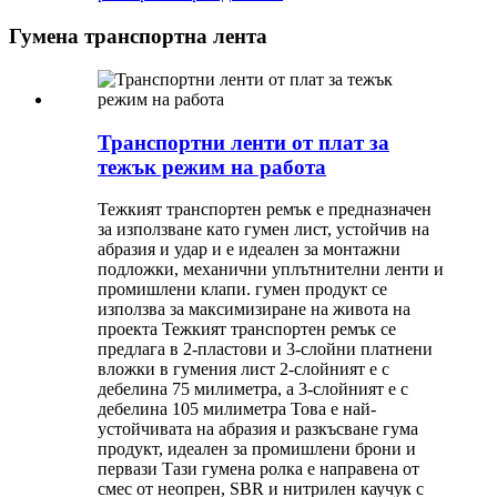
Гумена транспортна лента
Транспортни ленти от плат за
тежък режим на работа
Тежкият транспортен ремък е предназначен
за използване като гумен лист, устойчив на
абразия и удар и е идеален за монтажни
подложки, механични уплътнителни ленти и
промишлени клапи. гумен продукт се
използва за максимизиране на живота на
проекта Тежкият транспортен ремък се
предлага в 2-пластови и 3-слойни платнени
вложки в гумения лист 2-слойният е с
дебелина 75 милиметра, а 3-слойният е с
дебелина 105 милиметра Това е най-
устойчивата на абразия и разкъсване гума
продукт, идеален за промишлени брони и
первази Тази гумена ролка е направена от
смес от неопрен, SBR и нитрилен каучук с