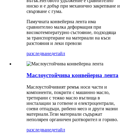
вътък.Неговото удължение е сравнително
ниско и е добър при механично закрепване и
свързване с гума.
Памучната конвейерна лента има
сравнително малка деформация при
високотемпературно състояние, подходяща
за транспортиране на материали на къси
разстояния и леки превози
разследване
детайл
Маслоустойчива конвейерна лента
Маслоустойчивият ремък носи части и
компоненти, покрити с машинно масло,
третирани с тежко масло въглища в
инсталации за готвене и електроцентрали,
соеви отпадъци, рибено месо и други мазни
материали.Тези материали съдържат
неполярен органичен разтворител и гориво.
разследване
детайл