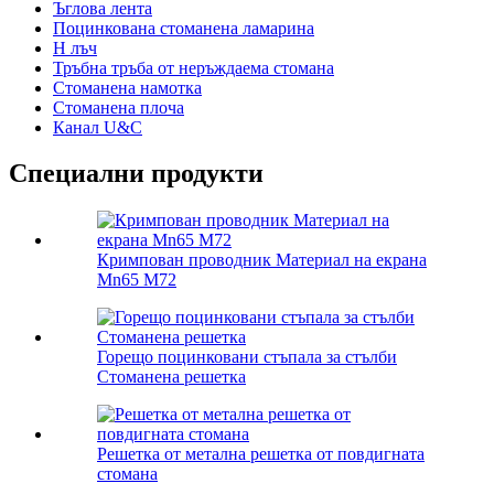
Ъглова лента
Поцинкована стоманена ламарина
H лъч
Тръбна тръба от неръждаема стомана
Стоманена намотка
Стоманена плоча
Канал U&C
Специални продукти
Кримпован проводник Материал на екрана
Mn65 M72
Горещо поцинковани стъпала за стълби
Стоманена решетка
Решетка от метална решетка от повдигната
стомана