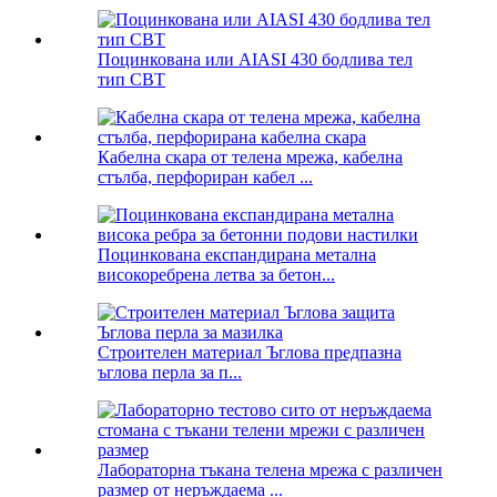
Поцинкована или AIASI 430 бодлива тел
тип CBT
Кабелна скара от телена мрежа, кабелна
стълба, перфориран кабел ...
Поцинкована експандирана метална
високоребрена летва за бетон...
Строителен материал Ъглова предпазна
ъглова перла за п...
Лабораторна тъкана телена мрежа с различен
размер от неръждаема ...