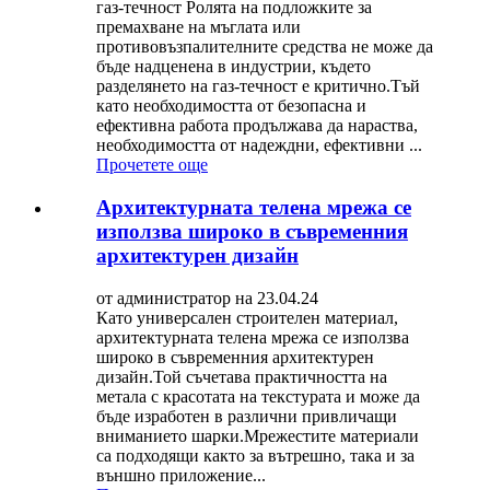
газ-течност Ролята на подложките за
премахване на мъглата или
противовъзпалителните средства не може да
бъде надценена в индустрии, където
разделянето на газ-течност е критично.Тъй
като необходимостта от безопасна и
ефективна работа продължава да нараства,
необходимостта от надеждни, ефективни ...
Прочетете още
Архитектурната телена мрежа се
използва широко в съвременния
архитектурен дизайн
от администратор на 23.04.24
Като универсален строителен материал,
архитектурната телена мрежа се използва
широко в съвременния архитектурен
дизайн.Той съчетава практичността на
метала с красотата на текстурата и може да
бъде изработен в различни привличащи
вниманието шарки.Мрежестите материали
са подходящи както за вътрешно, така и за
външно приложение...