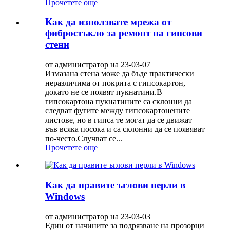
Прочетете още
Как да използвате мрежа от
фибростъкло за ремонт на гипсови
стени
от администратор на 23-03-07
Измазана стена може да бъде практически
неразличима от покрита с гипсокартон,
докато не се появят пукнатини.В
гипсокартона пукнатините са склонни да
следват фугите между гипсокартонените
листове, но в гипса те могат да се движат
във всяка посока и са склонни да се появяват
по-често.Случват се...
Прочетете още
Как да правите ъглови перли в
Windows
от администратор на 23-03-03
Един от начините за подрязване на прозорци