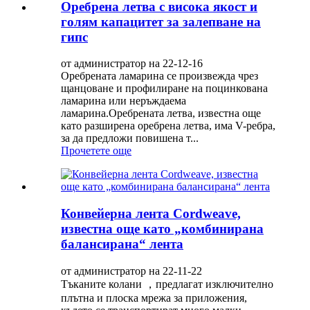
Оребрена летва с висока якост и
голям капацитет за залепване на
гипс
от администратор на 22-12-16
Оребрената ламарина се произвежда чрез
щанцоване и профилиране на поцинкована
ламарина или неръждаема
ламарина.Оребрената летва, известна още
като разширена оребрена летва, има V-ребра,
за да предложи повишена т...
Прочетете още
Конвейерна лента Cordweave,
известна още като „комбинирана
балансирана“ лента
от администратор на 22-11-22
Тъканите колани ，предлагат изключително
плътна и плоска мрежа за приложения,