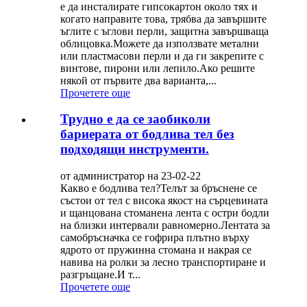
е да инсталирате гипсокартон около тях и
когато направите това, трябва да завършите
ъглите с ъглови перли, защитна завършваща
облицовка.Можете да използвате метални
или пластмасови перли и да ги закрепите с
винтове, пирони или лепило.Ако решите
някой от първите два варианта,...
Прочетете още
Трудно е да се заобиколи
бариерата от бодлива тел без
подходящи инструменти.
от администратор на 23-02-22
Какво е бодлива тел?Телът за бръснене се
състои от тел с висока якост на сърцевината
и щанцована стоманена лента с остри бодли
на близки интервали равномерно.Лентата за
самобръсначка се гофрира плътно върху
ядрото от пружинна стомана и накрая се
навива на ролки за лесно транспортиране и
разгръщане.И т...
Прочетете още