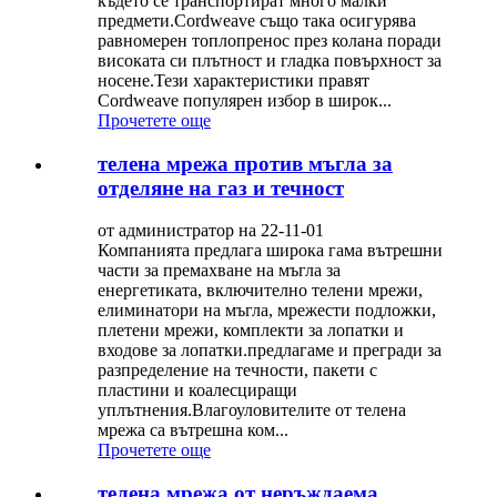
където се транспортират много малки
предмети.Cordweave също така осигурява
равномерен топлопренос през колана поради
високата си плътност и гладка повърхност за
носене.Тези характеристики правят
Cordweave популярен избор в широк...
Прочетете още
телена мрежа против мъгла за
отделяне на газ и течност
от администратор на 22-11-01
Компанията предлага широка гама вътрешни
части за премахване на мъгла за
енергетиката, включително телени мрежи,
елиминатори на мъгла, мрежести подложки,
плетени мрежи, комплекти за лопатки и
входове за лопатки.предлагаме и прегради за
разпределение на течности, пакети с
пластини и коалесциращи
уплътнения.Влагоуловителите от телена
мрежа са вътрешна ком...
Прочетете още
телена мрежа от неръждаема