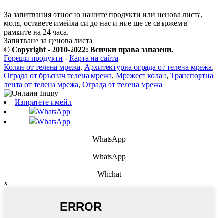
За запитвания относно нашите продукти или ценова листа,
моля, оставете имейла си до нас и ние ще се свържем в
рамките на 24 часа.
Запитване за ценова листа
© Copyright - 2010-2022: Всички права запазени.
Горещи продукти
-
Карта на сайта
Колан от телена мрежа
,
Архитектурна ограда от телена мрежа
,
Ограда от бръснач телена мрежа
,
Мрежест колан
,
Транспортна
лента от телена мрежа
,
Ограда от телена мрежа
,
Изпратете имейл
WhatsApp
WhatsApp
WhatsApp
WhatsApp
Whchat
x