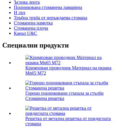
Ъглова лента
Поцинкована стоманена ламарина
H лъч
Тръбна тръба от неръждаема стомана
Стоманена намотка
Стоманена плоча
Канал U&C
Специални продукти
Кримпован проводник Материал на екрана
Mn65 M72
Горещо поцинковани стъпала за стълби
Стоманена решетка
Решетка от метална решетка от повдигната
стомана