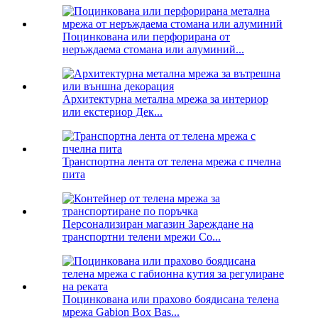
Поцинкована или перфорирана от
неръждаема стомана или алуминий...
Архитектурна метална мрежа за интериор
или екстериор Дек...
Транспортна лента от телена мрежа с пчелна
пита
Персонализиран магазин Зареждане на
транспортни телени мрежи Co...
Поцинкована или прахово боядисана телена
мрежа Gabion Box Bas...