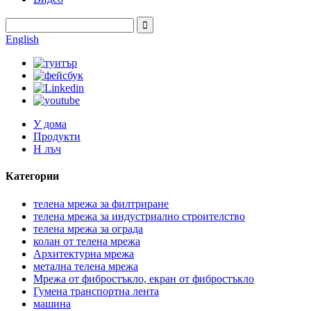
English
У дома
Продукти
H лъч
Категории
телена мрежа за филтриране
телена мрежа за индустриално строителство
телена мрежа за ограда
колан от телена мрежа
Архитектурна мрежа
метална телена мрежа
Мрежа от фибростъкло, екран от фибростъкло
Гумена транспортна лента
машина