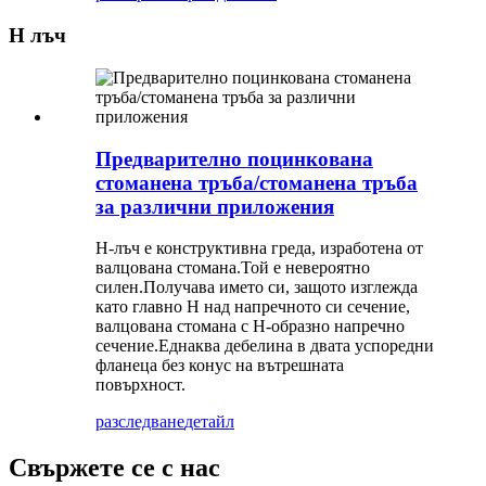
H лъч
Предварително поцинкована
стоманена тръба/стоманена тръба
за различни приложения
H-лъч е конструктивна греда, изработена от
валцована стомана.Той е невероятно
силен.Получава името си, защото изглежда
като главно H над напречното си сечение,
валцована стомана с H-образно напречно
сечение.Еднаква дебелина в двата успоредни
фланеца без конус на вътрешната
повърхност.
разследване
детайл
Свържете се с нас