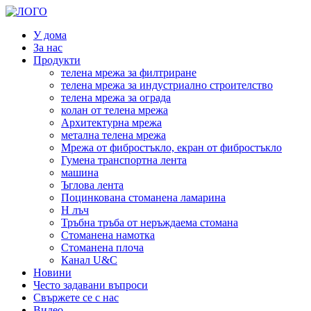
У дома
За нас
Продукти
телена мрежа за филтриране
телена мрежа за индустриално строителство
телена мрежа за ограда
колан от телена мрежа
Архитектурна мрежа
метална телена мрежа
Мрежа от фибростъкло, екран от фибростъкло
Гумена транспортна лента
машина
Ъглова лента
Поцинкована стоманена ламарина
H лъч
Тръбна тръба от неръждаема стомана
Стоманена намотка
Стоманена плоча
Канал U&C
Новини
Често задавани въпроси
Свържете се с нас
Видео