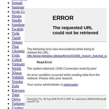
Somali
Samoan
Scots Gaelic
Shona
Sindhi
Sundanese
Swahili
Tajik
Tamil
Telugu
Thai
Ukrainian
Urdu
Uzbek
Vietnamese
Welsh
Xhosa
Yiddish
Yoruba
Zulu
Kinyarwanda
Tatar
Oriya
Turkmen
Uyghur