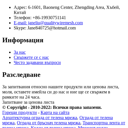
Адрес: 6-1601, Baoneng Center, Zhengding Area, Хъбей,
Китай
Телефон: +86-19930751141
E-mail: janeliu@qualitywiremesh.com
Skype: Jane840725@hotmail.com
Информация
За нас
Свържете се с нас
Често задавани въпроси
Разследване
За запитвания относно нашите продукти или ценова листа,
моля, оставете имейла си до нас и ние ще се свържем в
рамките на 24 часа.
Запитване за ценова листа
© Copyright - 2010-2022: Всички права запазени.
Горещи продукти
-
Карта на сайта
Архитектурна ограда от телена мрежа
,
Ограда от телена
мрежа
,
Ограда от бръснач телена мрежа
,
Транспортна лента от
телена мрежа
,
Колан от телена мрежа
,
Мрежест колан
,