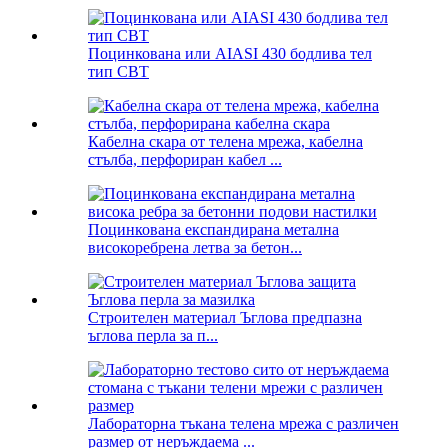
Поцинкована или AIASI 430 бодлива тел
тип CBT
Кабелна скара от телена мрежа, кабелна
стълба, перфориран кабел ...
Поцинкована експандирана метална
високоребрена летва за бетон...
Строителен материал Ъглова предпазна
ъглова перла за п...
Лабораторна тъкана телена мрежа с различен
размер от неръждаема ...