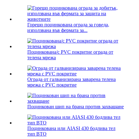
Горещо поцинкована ограда за говеда,
използвана във фермата за...
Поцинкована/с PVC покритие ограда от
телена мрежа
Ограда от галванизирана заварена телена
мрежа с PVC покритие
Поцинкован шип на брана против захващане
Поцинкована или AIASI 430 бодлива тел
тип BTO