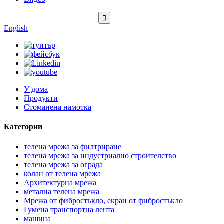
English
У дома
Продукти
Стоманена намотка
Категории
телена мрежа за филтриране
телена мрежа за индустриално строителство
телена мрежа за ограда
колан от телена мрежа
Архитектурна мрежа
метална телена мрежа
Мрежа от фибростъкло, екран от фибростъкло
Гумена транспортна лента
машина