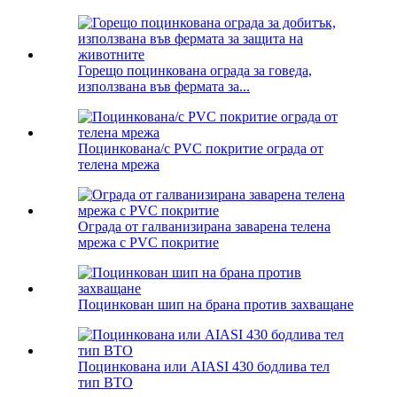
Горещо поцинкована ограда за говеда,
използвана във фермата за...
Поцинкована/с PVC покритие ограда от
телена мрежа
Ограда от галванизирана заварена телена
мрежа с PVC покритие
Поцинкован шип на брана против захващане
Поцинкована или AIASI 430 бодлива тел
тип BTO