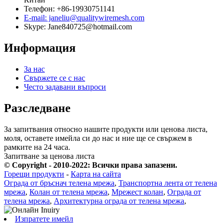
Телефон: +86-19930751141
E-mail: janeliu@qualitywiremesh.com
Skype: Jane840725@hotmail.com
Информация
За нас
Свържете се с нас
Често задавани въпроси
Разследване
За запитвания относно нашите продукти или ценова листа,
моля, оставете имейла си до нас и ние ще се свържем в
рамките на 24 часа.
Запитване за ценова листа
© Copyright - 2010-2022: Всички права запазени.
Горещи продукти
-
Карта на сайта
Ограда от бръснач телена мрежа
,
Транспортна лента от телена
мрежа
,
Колан от телена мрежа
,
Мрежест колан
,
Ограда от
телена мрежа
,
Архитектурна ограда от телена мрежа
,
Изпратете имейл