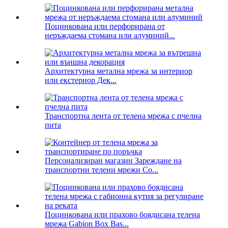
Поцинкована или перфорирана от
неръждаема стомана или алуминий...
Архитектурна метална мрежа за интериор
или екстериор Дек...
Транспортна лента от телена мрежа с пчелна
пита
Персонализиран магазин Зареждане на
транспортни телени мрежи Co...
Поцинкована или прахово боядисана телена
мрежа Gabion Box Bas...