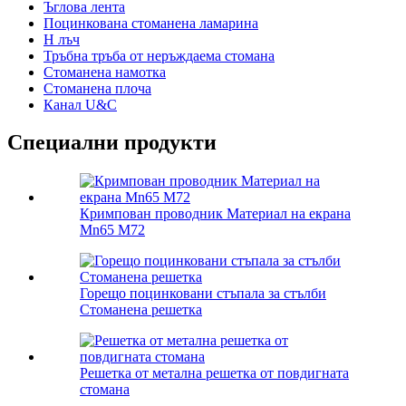
Ъглова лента
Поцинкована стоманена ламарина
H лъч
Тръбна тръба от неръждаема стомана
Стоманена намотка
Стоманена плоча
Канал U&C
Специални продукти
Кримпован проводник Материал на екрана
Mn65 M72
Горещо поцинковани стъпала за стълби
Стоманена решетка
Решетка от метална решетка от повдигната
стомана