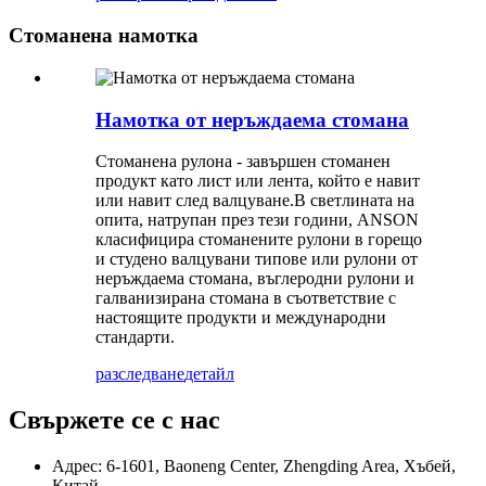
Стоманена намотка
Намотка от неръждаема стомана
Стоманена рулона - завършен стоманен
продукт като лист или лента, който е навит
или навит след валцуване.В светлината на
опита, натрупан през тези години, ANSON
класифицира стоманените рулони в горещо
и студено валцувани типове или рулони от
неръждаема стомана, въглеродни рулони и
галванизирана стомана в съответствие с
настоящите продукти и международни
стандарти.
разследване
детайл
Свържете се с нас
Адрес: 6-1601, Baoneng Center, Zhengding Area, Хъбей,
Китай