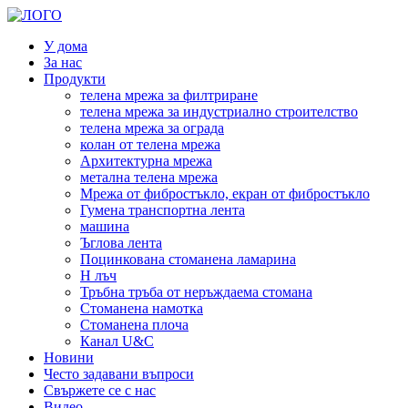
У дома
За нас
Продукти
телена мрежа за филтриране
телена мрежа за индустриално строителство
телена мрежа за ограда
колан от телена мрежа
Архитектурна мрежа
метална телена мрежа
Мрежа от фибростъкло, екран от фибростъкло
Гумена транспортна лента
машина
Ъглова лента
Поцинкована стоманена ламарина
H лъч
Тръбна тръба от неръждаема стомана
Стоманена намотка
Стоманена плоча
Канал U&C
Новини
Често задавани въпроси
Свържете се с нас
Видео