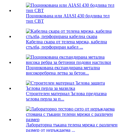
Поцинкована или AIASI 430 бодлива тел
тип CBT
Кабелна скара от телена мрежа, кабелна
стълба, перфориран кабел ...
Поцинкована експандирана метална
високоребрена летва за бетон...
Строителен материал Ъглова предпазна
ъглова перла за п...
Лабораторна тъкана телена мрежа с различен
размер от неръждаема ...